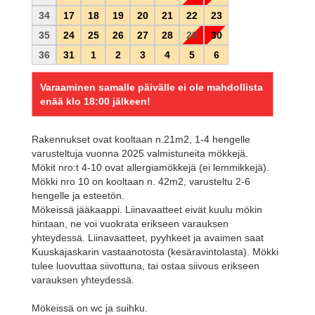
34
17
18
19
20
21
22
23
35
24
25
26
27
28
29
30
36
31
1
2
3
4
5
6
Varaaminen samalle päivälle ei ole mahdollista
enää klo
18:00
jälkeen!
Rakennukset ovat kooltaan n.21m2, 1-4 hengelle
varusteltuja vuonna 2025 valmistuneita mökkejä.
Mökit nro:t 4-10 ovat allergiamökkejä (ei lemmikkejä).
Mökki nro 10 on kooltaan n. 42m2, varusteltu 2-6
hengelle ja esteetön.
Mökeissä jääkaappi. Liinavaatteet eivät kuulu mökin
hintaan, ne voi vuokrata erikseen varauksen
yhteydessä. Liinavaatteet, pyyhkeet ja avaimen saat
Kuuskajaskarin vastaanotosta (kesäravintolasta). Mökki
tulee luovuttaa siivottuna, tai ostaa siivous erikseen
varauksen yhteydessä.
Mökeissä on wc ja suihku.