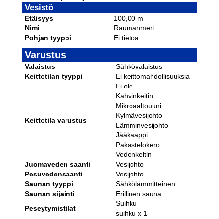
Vesistö
Etäisyys
100,00 m
Nimi
Raumanmeri
Pohjan tyyppi
Ei tietoa
Varustus
Valaistus
Sähkövalaistus
Keittotilan tyyppi
Ei keittomahdollisuuksia
Ei ole
Kahvinkeitin
Mikroaaltouuni
Kylmävesijohto
Keittotila varustus
Lämminvesijohto
Jääkaappi
Pakastelokero
Vedenkeitin
Juomaveden saanti
Vesijohto
Pesuvedensaanti
Vesijohto
Saunan tyyppi
Sähkölämmitteinen
Saunan sijainti
Erillinen sauna
Suihku
Peseytymistilat
suihku x 1