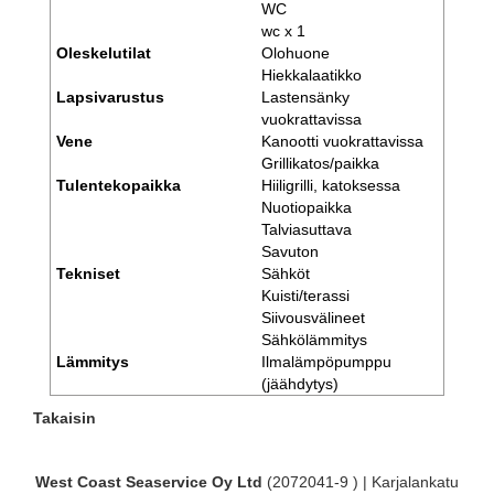
WC
wc x 1
Oleskelutilat
Olohuone
Hiekkalaatikko
Lapsivarustus
Lastensänky
vuokrattavissa
Vene
Kanootti vuokrattavissa
Grillikatos/paikka
Tulentekopaikka
Hiiligrilli, katoksessa
Nuotiopaikka
Talviasuttava
Savuton
Tekniset
Sähköt
Kuisti/terassi
Siivousvälineet
Sähkölämmitys
Lämmitys
Ilmalämpöpumppu
(jäähdytys)
Takaisin
West Coast Seaservice Oy Ltd
(2072041-9 ) | Karjalankatu