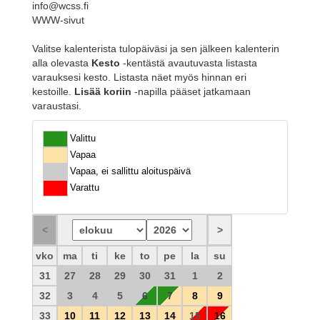
info@wcss.fi
WWW-sivut
Valitse kalenterista tulopäiväsi ja sen jälkeen kalenterin
alla olevasta
Kesto
-kentästä avautuvasta listasta
varauksesi kesto. Listasta näet myös hinnan eri
kestoille.
Lisää koriin
-napilla pääset jatkamaan
varaustasi.
Valittu
Vapaa
Vapaa, ei sallittu aloituspäivä
Varattu
vko
ma
ti
ke
to
pe
la
su
31
27
28
29
30
31
1
2
32
3
4
5
6
7
8
9
33
10
11
12
13
14
15
16