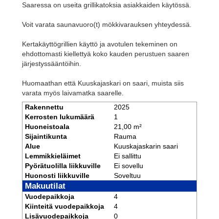
Saaressa on useita grillikatoksia asiakkaiden käytössä.
Voit varata saunavuoro(t) mökkivarauksen yhteydessä.
Kertakäyttögrillien käyttö ja avotulen tekeminen on
ehdottomasti kiellettyä koko kauden perustuen saaren
järjestyssääntöihin.
Huomaathan että Kuuskajaskari on saari, muista siis
varata myös laivamatka saarelle.
Rakennettu
2025
Kerrosten lukumäärä
1
Huoneistoala
21,00 m²
Sijaintikunta
Rauma
Alue
Kuuskajaskarin saari
Lemmikkieläimet
Ei sallittu
Pyörätuolilla liikkuville
Ei sovellu
Huonosti liikkuville
Soveltuu
Makuutilat
Vuodepaikkoja
4
Kiinteitä vuodepaikkoja
4
Lisävuodepaikkoja
0