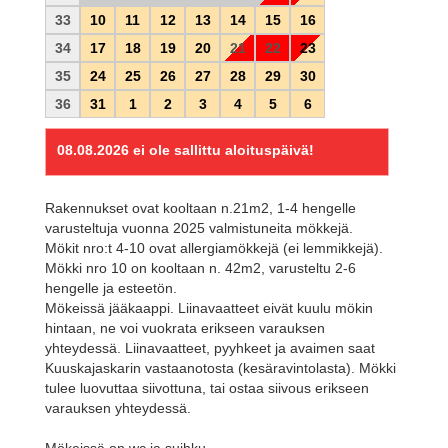
33
10
11
12
13
14
15
16
34
17
18
19
20
21
22
23
35
24
25
26
27
28
29
30
36
31
1
2
3
4
5
6
08.08.2026
ei ole sallittu aloituspäivä!
Rakennukset ovat kooltaan n.21m2, 1-4 hengelle
varusteltuja vuonna 2025 valmistuneita mökkejä.
Mökit nro:t 4-10 ovat allergiamökkejä (ei lemmikkejä).
Mökki nro 10 on kooltaan n. 42m2, varusteltu 2-6
hengelle ja esteetön.
Mökeissä jääkaappi. Liinavaatteet eivät kuulu mökin
hintaan, ne voi vuokrata erikseen varauksen
yhteydessä. Liinavaatteet, pyyhkeet ja avaimen saat
Kuuskajaskarin vastaanotosta (kesäravintolasta). Mökki
tulee luovuttaa siivottuna, tai ostaa siivous erikseen
varauksen yhteydessä.
Mökeissä on wc ja suihku.