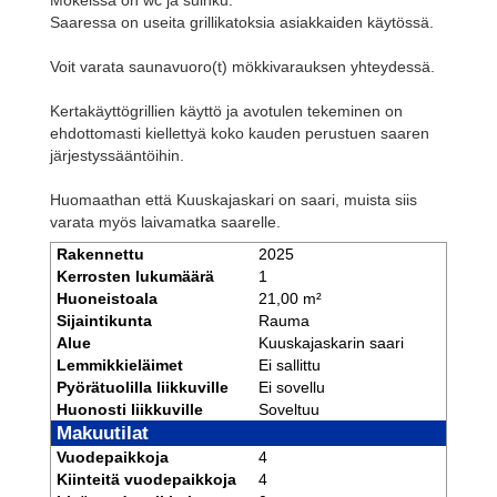
Saaressa on useita grillikatoksia asiakkaiden käytössä.
Voit varata saunavuoro(t) mökkivarauksen yhteydessä.
Kertakäyttögrillien käyttö ja avotulen tekeminen on
ehdottomasti kiellettyä koko kauden perustuen saaren
järjestyssääntöihin.
Huomaathan että Kuuskajaskari on saari, muista siis
varata myös laivamatka saarelle.
Rakennettu
2025
Kerrosten lukumäärä
1
Huoneistoala
21,00 m²
Sijaintikunta
Rauma
Alue
Kuuskajaskarin saari
Lemmikkieläimet
Ei sallittu
Pyörätuolilla liikkuville
Ei sovellu
Huonosti liikkuville
Soveltuu
Makuutilat
Vuodepaikkoja
4
Kiinteitä vuodepaikkoja
4