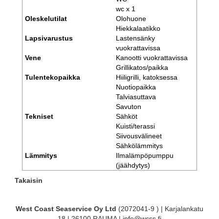
wc x 1
Oleskelutilat
Olohuone
Hiekkalaatikko
Lapsivarustus
Lastensänky
vuokrattavissa
Vene
Kanootti vuokrattavissa
Grillikatos/paikka
Tulentekopaikka
Hiiligrilli, katoksessa
Nuotiopaikka
Talviasuttava
Savuton
Tekniset
Sähköt
Kuisti/terassi
Siivousvälineet
Sähkölämmitys
Lämmitys
Ilmalämpöpumppu
(jäähdytys)
Takaisin
West Coast Seaservice Oy Ltd
(2072041-9 ) | Karjalankatu
18 | 26100 RAUMA | info@wcss.fi