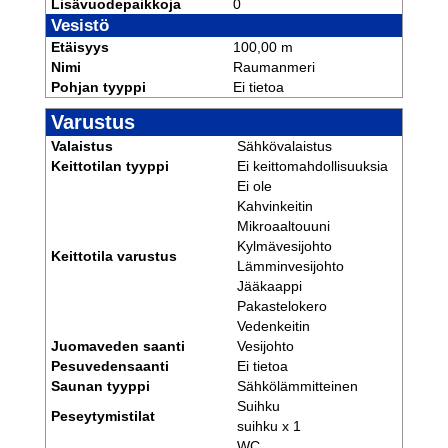
Lisävuodepaikkoja
0
Vesistö
Etäisyys
100,00 m
Nimi
Raumanmeri
Pohjan tyyppi
Ei tietoa
Varustus
Valaistus
Sähkövalaistus
Keittotilan tyyppi
Ei keittomahdollisuuksia
Ei ole
Kahvinkeitin
Mikroaaltouuni
Kylmävesijohto
Keittotila varustus
Lämminvesijohto
Jääkaappi
Pakastelokero
Vedenkeitin
Juomaveden saanti
Vesijohto
Pesuvedensaanti
Ei tietoa
Saunan tyyppi
Sähkölämmitteinen
Suihku
Peseytymistilat
suihku x 1
WC