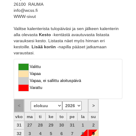
26100 RAUMA
info@wcss.fi
WWW-sivut
Valitse kalenterista tulopäiväsi ja sen jälkeen kalenterin
alla olevasta
Kesto
-kentästä avautuvasta listasta
varauksesi kesto. Listasta näet myös hinnan eri
kestoille.
Lisää koriin
-napilla pääset jatkamaan
varaustasi.
Valittu
Vapaa
Vapaa, ei sallittu aloituspäivä
Varattu
vko
ma
ti
ke
to
pe
la
su
31
27
28
29
30
31
1
2
32
3
4
5
6
7
8
9