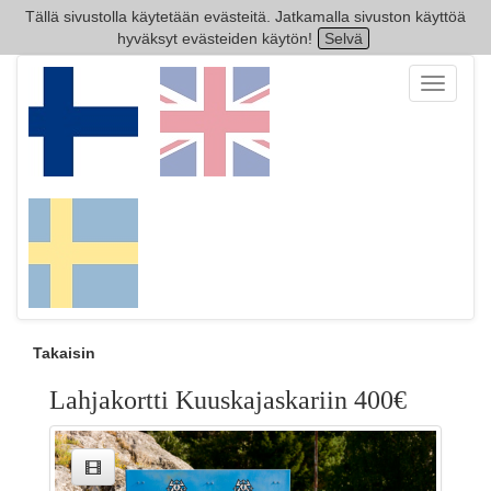
Tällä sivustolla käytetään evästeitä. Jatkamalla sivuston käyttöä
hyväksyt evästeiden käytön!
Selvä
Toggle
navigati
Takaisin
Lahjakortti Kuuskajaskariin 400€