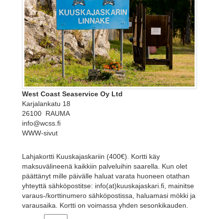
West Coast Seaservice Oy Ltd
Karjalankatu 18
26100 RAUMA
info@wcss.fi
WWW-sivut
Lahjakortti Kuuskajaskariin (400€). Kortti käy
maksuvälineenä kaikkiin palveluihin saarella. Kun olet
päättänyt mille päivälle haluat varata huoneen otathan
yhteyttä sähköpostitse: info(at)kuuskajaskari.fi, mainitse
varaus-/korttinumero sähköpostissa, haluamasi mökki ja
varausaika. Kortti on voimassa yhden sesonkikauden.